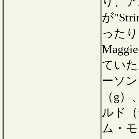
り、ア
が"Str
ったり、"
Mag
ていた
ーソン
（g）
ルド（
ム・モ