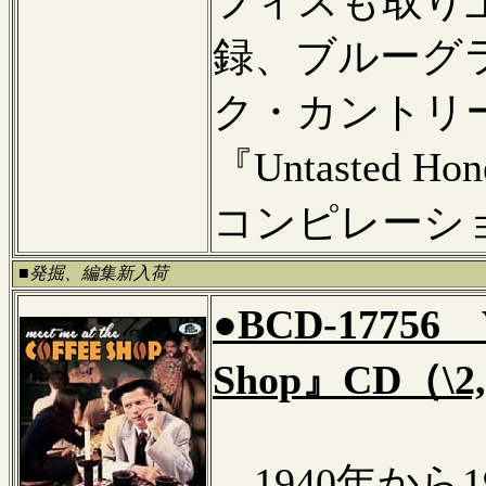
フィスも取り上げ
録、ブルーグ
ク・カントリ
『Untasted
コンピレーシ
■発掘、編集新入荷
●BCD-17756 V
Shop』CD（\2,
1940年から