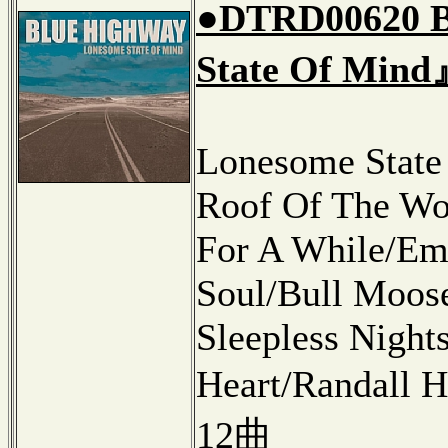
●DTRD00620
State Of Min
Lonesome State
Roof Of The Wo
For A While/Eme
Soul/Bull Moos
Sleepless Night
Heart/Randall 
12曲