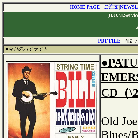
HOME PAGE
|
ご注文
|
NEWSL
[B.O.M.Se
PDF FILE
印刷フ
■今月のハイライト
●PATU
EMERS
CD（\2
Old Jo
Blues/B