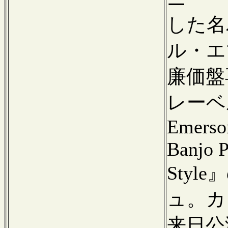
した名
ル・エ
廉価盤
レーベ
Emerson
Banjo P
Sty
ュ。カ
来日公