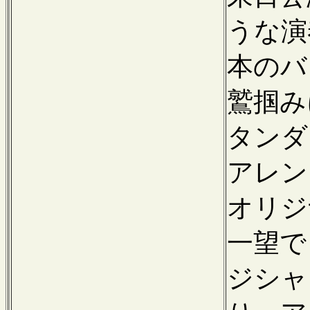
うな演
本のバ
鷲掴み
タンダ
アレン
オリジ
一望で
ジシャ