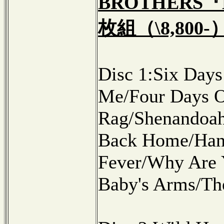
BROTHERS『Li
枚組（\8,800
Disc 1:Six Day
Me/Four Days O
Rag/Shenandoah
Back Home/Hand
Fever/Why Are 
Baby's Arms/Th