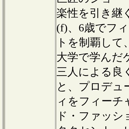
楽性を引き継
(f)、6歳で
トを制覇して
大学で学んだケ
三人による良
と、プロデュ
ィをフィーチ
ド・ファッシ