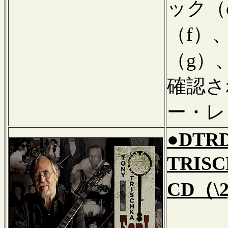
ック（
（f）
（g）
確認さ
ー・レ
●DTRD
TRISC
CD（\2