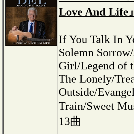
Love And Lif
If You Talk In 
Solemn Sorrow/
Girl/Legend of 
The Lonely/Tre
Outside/Evange
Train/Sweet M
13曲