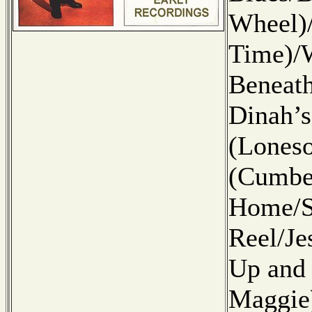
Wheel)
Time)/
Beneath
Dinah’s
(Lones
(Cumbe
Home/S
Reel/Je
Up and 
Maggie)