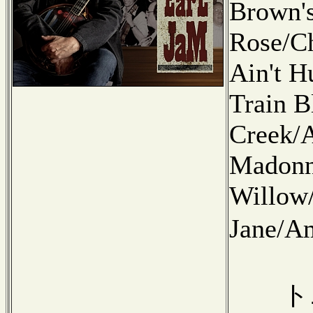
Brown's
Rose/C
Ain't H
Train B
Creek/
Madonn
Willow/
Jane/A
トニ