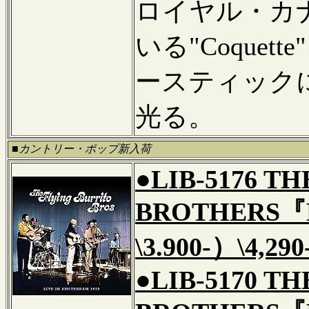
ロイヤル・カ
いる"Coque
ースティック
光る。
■カントリー・ポップ新入荷
●LIB-5176 T
BROTHERS『Li
\3.900-）\4,2
●LIB-5170 T