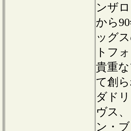
ンザロ
から9
ッグス
トフォ
貴重な
て創ら
ダドリ
ヴス、
ン・ブ