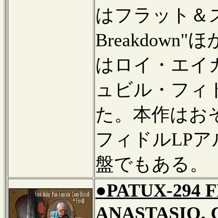
はフラット＆スク
Breakdow
はロイ・エイ
ュビル・フィ
た。本作はお
フィドルLP
盤でもある。
●PATUX-294 
ANASTASIO, 