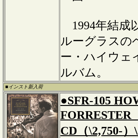
1994年結
ルーグラスの
ー・ハイウェ
ルバム。
■インスト新入荷
●SFR-105 H
FORRESTER『
CD（\2,750-）